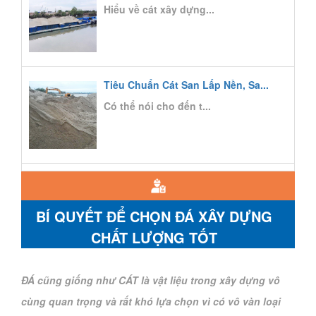
Hiểu về cát xây dựng...
Tiêu Chuẩn Cát San Lấp Nền, Sa...
Có thể nói cho đến t...
BÍ QUYẾT ĐỂ CHỌN ĐÁ XÂY DỰNG
CHẤT LƯỢNG TỐT
ĐÁ cũng giống như CÁT là vật liệu trong xây dựng vô
cùng quan trọng và rất khó lựa chọn vì có vô vàn loại