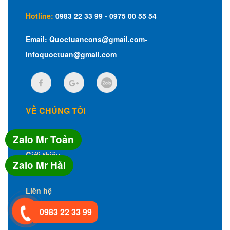
Hotline:
0983 22 33 99 - 0975 00 55 54
Email:
Quoctuancons@gmail.com-
infoquoctuan@gmail.com
VỀ CHÚNG TÔI
Trang chủ
Zalo Mr Toản
Giới thiệu
Zalo Mr Hải
Tin tức
Liên hệ
0983 22 33 99
SẢN PHẨM