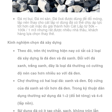
Đá mi bụi, Đá mi sàn, Đá 0x4 được dùng để đổ móng,
lấp nền thay cho cát lấp vì dùng đá có thể chịu áp lực
tốt hơn cát mặc dù giá thành hơn Cát Lấp từ 50k –
100k / 1 m3 nhưng rất được nhiều nhà thầu, khách
hàng lựa chọn thay thế.
Kinh nghiệm chọn đá xây dựng
Theo đó, trên thị trường hiện nay có tất cả 2 loại
đá xây dựng là đá đen và đá xanh. Đối với đá
xanh, trắng xanh, đây là loại đá thường có cường
độ nén cao hơn nhiều so với đá đen.
Chợ thường có hai loại đá: xanh và đen. Độ cứng
của đá xanh sẽ tốt hơn đá đen. Trong kỹ thuật dân
dụng thường sử dụng đá 1×2 (đổ bê tông) và 4×6
(lấp nền).
Sử dụng đá có ít tạp chất, sạch, không trộn lẫn