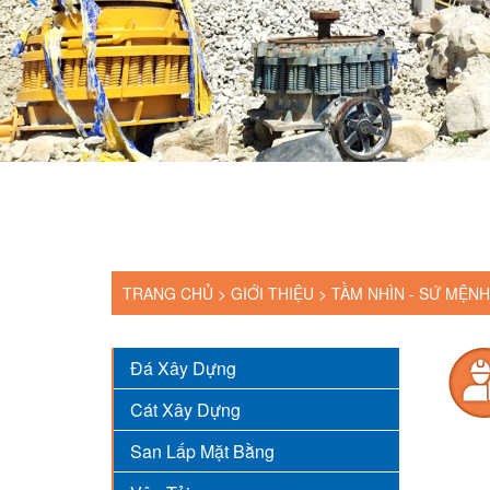
TRANG CHỦ >
GIỚI THIỆU
>
TẦM NHÌN - SỨ MỆNH
Đá Xây Dựng
Cát Xây Dựng
San Lấp Mặt Bằng