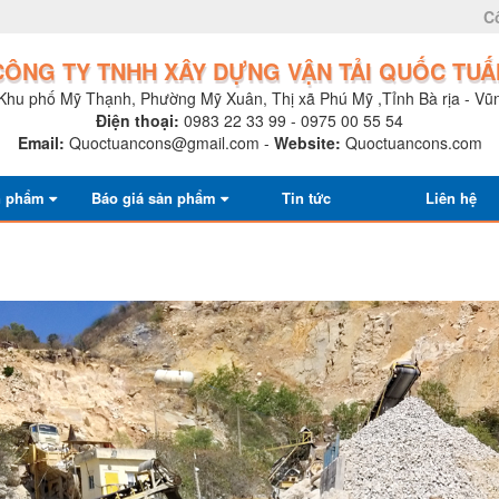
C
CÔNG TY TNHH XÂY DỰNG VẬN TẢI QUỐC TUẤ
Khu phố Mỹ Thạnh, Phường Mỹ Xuân, Thị xã Phú Mỹ ,Tỉnh Bà rịa - Vũ
Điện thoại:
0983 22 33 99 - 0975 00 55 54
Email:
Quoctuancons@gmail.com
-
Website:
Quoctuancons.com
n phẩm
Báo giá sản phẩm
Tin tức
Liên hệ