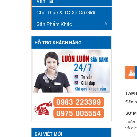
Vận Tải
Cho Thuê & TC Xe Cơ Giới
Sản Phẩm Khác
HỖ TRỢ KHÁCH HÀNG
TẦM 
Đến n
SỨ M
Luôn 
và dịc
BÀI VIẾT MỚI