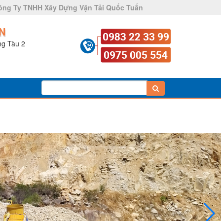
ông Ty TNHH Xây Dựng Vận Tải Quốc Tuấn
N
ng Tàu 2